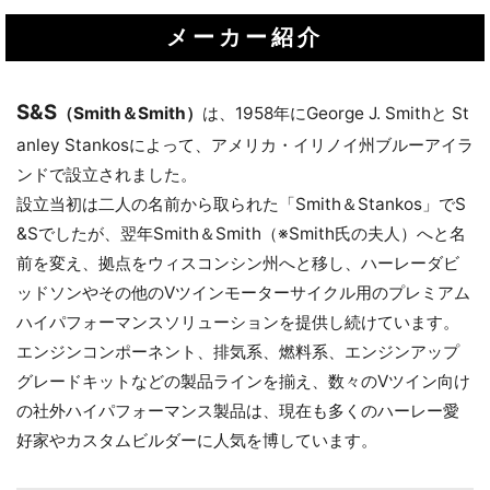
メーカー紹介
S&S
（Smith＆Smith）
は、1958年にGeorge J. Smithと St
anley Stankosによって、アメリカ・イリノイ州ブルーアイラ
ンドで設立されました。
設立当初は二人の名前から取られた「Smith＆Stankos」でS
&Sでしたが、翌年Smith＆Smith（※Smith氏の夫人）へと名
お買い物を続ける
カートへ進む
前を変え、拠点をウィスコンシン州へと移し、ハーレーダビ
ッドソンやその他のVツインモーターサイクル用のプレミアム
ハイパフォーマンスソリューションを提供し続けています。
エンジンコンポーネント、排気系、燃料系、エンジンアップ
グレードキットなどの製品ラインを揃え、数々のVツイン向け
の社外ハイパフォーマンス製品は、現在も多くのハーレー愛
好家やカスタムビルダーに人気を博しています。