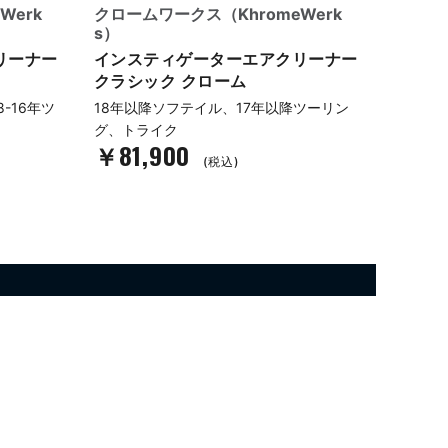
Werk
クロームワークス（KhromeWerk
クローム
s）
s）
リーナー
インスティゲーターエアクリーナー
インス
クラシック クローム
トレー
8-16年ツ
18年以降ソフテイル、17年以降ツーリン
18年以
グ、トライク
グ、ト
￥81,900
￥81
(税込)