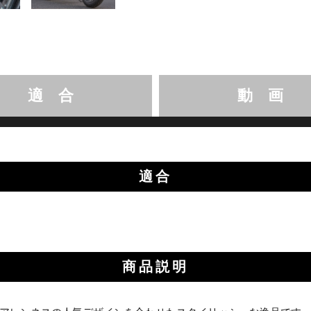
適 合
動 画
適合
商品説明