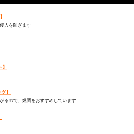
ク】
侵入を防ぎます
】
ト】
ング】
がるので、燃調をおすすめしています
】