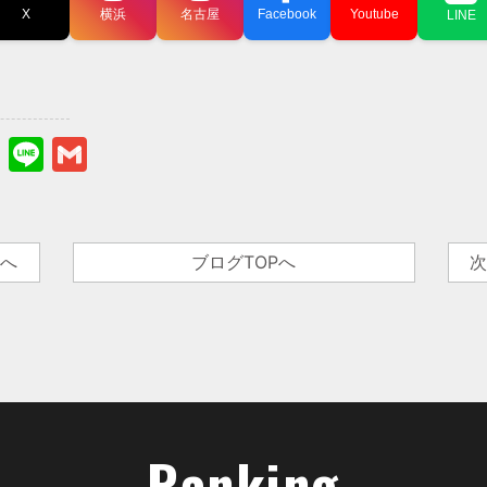
X
横浜
名古屋
Facebook
Youtube
LINE
s
sky
stodon
Hatena
Line
Gmail
事へ
ブログTOPへ
次
Ranking