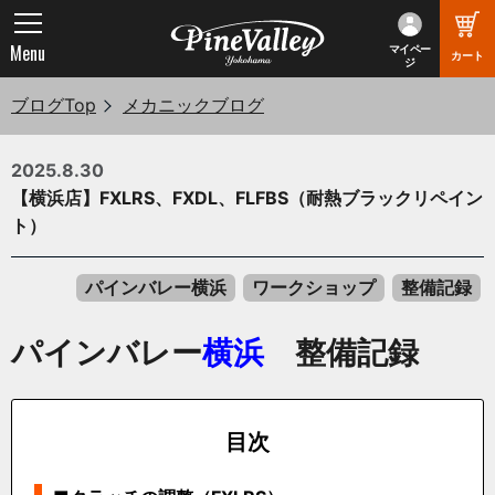
Menu
マイペー
カート
ジ
ブログTop
メカニックブログ
2025.8.30
【横浜店】FXLRS、FXDL、FLFBS（耐熱ブラックリペイン
ト）
パインバレー横浜
ワークショップ
整備記録
パインバレー
横浜
整備記録
目次