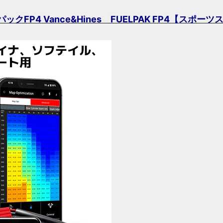
FP4 Vance&Hines FUELPAK FP4【スポ