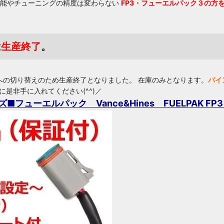
機能やチューニングの精度は変わらない
FP3・フューエルパック３の方
は
生産終了
。
4への切り替えのため生産終了となりました。 在庫のみとなります。
パイ
に是非手に入れてください(^^)／
ーエルパック Vance&Hines FUELPAK FP3 2