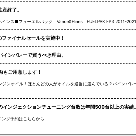
生産終了。
■フューエルパック Vance&Hines FUELPAK FP3 2011-202
3のファイナルセールを実施中！
パインバレーで買うべき理由。
両もご用意します！
ンジンオイル！ほとんどの人がオイルを適当に選んでいる？パインバレ
のインジェクションチューニング台数は年間500台以上の実績
ニング予約はこちらから