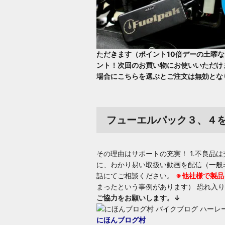
ただきます（ポイント10倍デーの土曜な
ント！次回のお買い物にお使いいただけ
場合にこちらを選ぶとご注文は無効とな
フューエルパック３、４
その理由はサポートの充実！ 1.不良品
に、わかり易い取扱い動画を配信（一般非
話にてご相談ください。
※他社様で製品
まったという事例があります） 恐れ入
ご協力をお願いします。↓
にほんブログ村