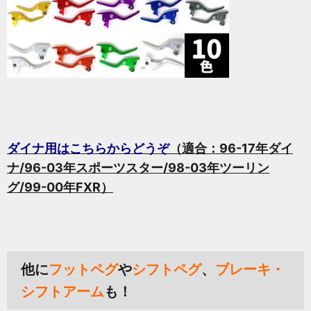
ダイナ用はこちらからどうぞ
（適合：96-17年ダイ
ナ/96-03年スポーツスター/98-03年ツーリン
グ/99-00年FXR）
他に
フットペグ
や
シフトペグ
、
ブレーキ・
シフトアーム
も！