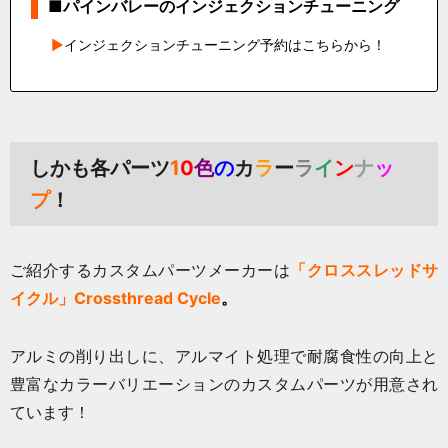
■パインバレーのインジェクションチューニング
インジェクションチューニング予約はこちらから！
しかも各パーツ
1
0
色
の
カ
ラ
ー
ラ
イ
ン
ナ
ッ
プ
！
ご紹介するカスタムパーツメーカーは
「クロススレッドサ
イクル」Crossthread Cycle
。
アルミの削り出しに、アルマイト処理で耐腐食性の向上と
豊富なカラーバリエーションのカスタムパーツが用意され
ています！