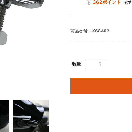
362ポイント
※
商品番号：
K68462
数量