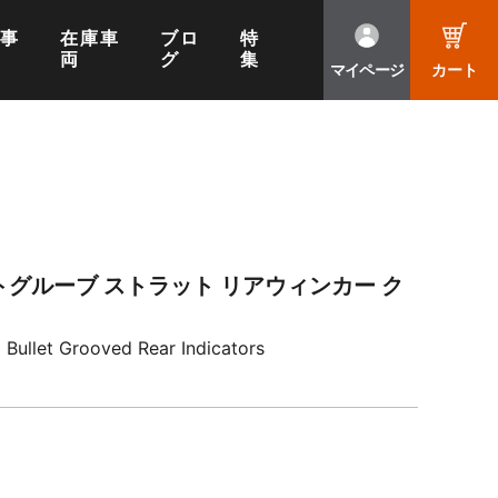
工事
在庫車
ブロ
特
両
グ
集
マイページ
カート
トグルーブ ストラット リアウィンカー ク
Bullet Grooved Rear Indicators