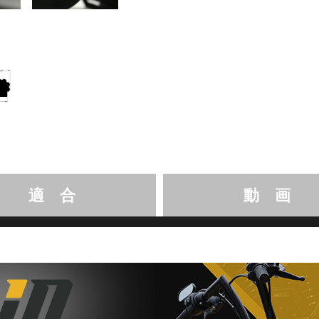
適 合
動 画