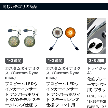
同じカテゴリの商品
1-3週間
1-3週間
3-8週間
カスタムダイナミク
カスタムダイナミク
トライジャ（
ス（Custom Dyna
ス（Custom Dyna
A）
mics）
mics）
化粧プレート
プロビーム LEDウ
プロビーム LEDウ
ーマン ウ
インカーインサー
インカーインサー
用) ブラッ
ト アンバー/ホワイ
ト アンバー/ホワイ
FLSL、FXS
ト CVOモデル スモ
ト スモークレンズ
18-25年FXB
ークレンズ仕様 フ
仕様 フロント用
FXBB/S、X5