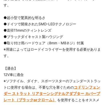
す。
●超小型で驚異的な明るさ
●ドイツで開発されたSMD-LEDテクノロジー
●直径11mmのティントレンズ
●ブラックダイキャスト製ハウジング
お買い物を続ける
カートへ進む
●取り付け用ハードウェア（8mm・M8ネジ）付属
※用途によってはロードイコライザーを使用する必要がありま
す。
【適合】
12V車に適合
※ソフテイル、ダイナ、スポーツスターのフェンダーストラッ
コドリンフェン
トに使用する場合は、不要な穴を塞ぐための
ダー ストラット リアターンシグナルアダプター カバープ
レート（ブラックorクローム）
を使用することをオススメ