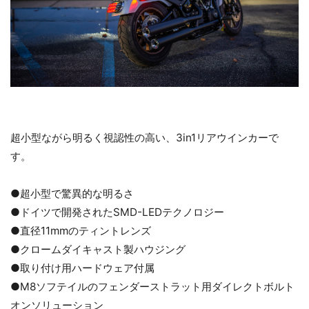
超小型ながら明るく視認性の高い、3in1リアウインカーで
す。
●超小型で驚異的な明るさ
お買い物を続ける
カートへ進む
●ドイツで開発されたSMD-LEDテクノロジー
●直径11mmのティントレンズ
●クロームダイキャスト製ハウジング
●取り付け用ハードウェア付属
●M8ソフテイルのフェンダーストラット用ダイレクトボルト
オンソリューション