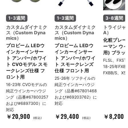
1-3週間
1-3週間
3-8週間
カスタムダイナミク
カスタムダイナミク
トライジャ（
ス（Custom Dyna
ス（Custom Dyna
A）
mics）
mics）
化粧プレート
プロビーム LEDウ
プロビーム LEDウ
ーマン ウ
インカーインサー
インカーインサー
用) ブラッ
ト アンバー/ホワイ
ト アンバー/ホワイ
FLSL、FXS
ト CVOモデル スモ
ト スモークレンズ
18-25年FXB
ークレンズ仕様 フ
仕様 フロント用
FXBB/S、X5
ロント用
25-26年 ソフテイルの
16-23年 CVOモデルの
純正ウインカーハウジ
純正ウインカーハウジ
ング（品番#67801468
ング（品番#67800257
および#69203762）に
および#6897300）に
対応
対応
￥20,900
￥29,400
￥8,200
(税込)
(税込)