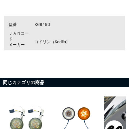
型番
K68490
ＪＡＮコー
ド
コドリン（Kodlin）
メーカー
同じカテゴリの商品