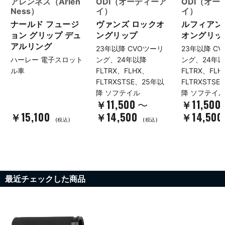
アレンネス（Arlen
ODI（オーディーア
ODI（オー
Ness）
イ）
イ）
ナールド フュージ
ヴァンズ ロックオ
ルフィアン
ョン グリップ デュ
ングリップ
オングリッ
アルリング
23年以降 CVOツーリ
23年以降 C
ハーレー 電子スロット
ング、24年以降
ング、24年
ル車
FLTRX、FLHX、
FLTRX、FLH
FLTRXSTSE、25年以
FLTRXSTS
降 ソフテイル
降 ソフテイ
￥11,500
￥11,500
～
￥15,100
￥14,500
￥14,500
(税込)
(税込)
最近チェックした商品