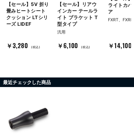
【セール】5V 折り
【セール】リアウ
ライトカバ
畳みヒートシート
インカー テールラ
ア
クッション LTシリ
イト ブラケット T
FXRT、FXRD
ーズ LIDEF
型タイプ
汎用
￥3,280
￥6,100
￥14,100
(税込)
(税込)
最近チェックした商品