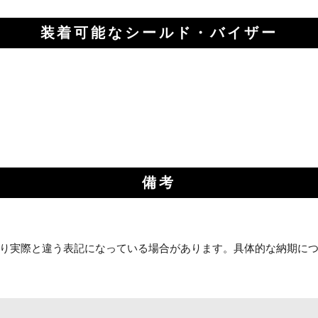
装着可能なシールド・バイザー
備考
り実際と違う表記になっている場合があります。具体的な納期に
お買い物を続ける
カートへ進む