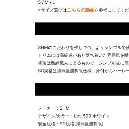
S / M / L
こちらの動画
※サイズ選びは
を参考にしてくだ
SHMのこだわりを残しつつ、よりシンプルで
トリムには高級感があり落ち着いた雰囲気を醸
塗装は熟練職人によるもので、シンプル故に高
SG規格は排気量無制限仕様。原付からハーレ
メーカー：SHM
デザイン/カラー：Lot-500 ホワイト
安全規格：SG規格(排気量無制限)