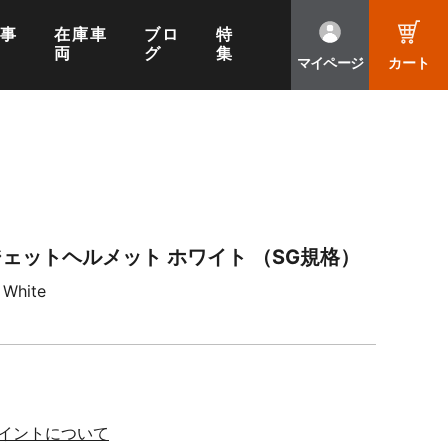
工事
在庫車
ブロ
特
両
グ
集
マイページ
カート
ク ジェットヘルメット ホワイト （SG規格）
 White
ポイントについて