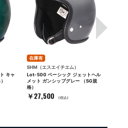
在庫有
在庫
SHM（エスエイチエム）
SHM
ット キャ
Lot-500 ベーシック ジェットヘル
Lot-
格）
メット ガンシップグレー （SG規
ヘルメ
格）
ー （
￥27,500
￥32
(税込)