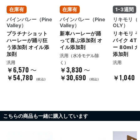
在庫有
在庫有
1-3週間
パインバレー（Pine
パインバレー（Pine
リキモリ（LI
Valley）
Valley）
OLY）
プラチナショット
新車ハーレーが踊
リキモリ 
ハーレーが踊り狂
って喜ぶ添加剤 オ
バイク 4T
う添加剤 オイル添
イル添加剤
ー 80ml 
加剤
添加剤
汎用（水冷モデル除
汎用
く）
汎用
￥6,570
￥3,830
～
～
￥54,780
￥30,690
￥1,040
(税込)
(税込)
こちらの商品も一緒に購入しています