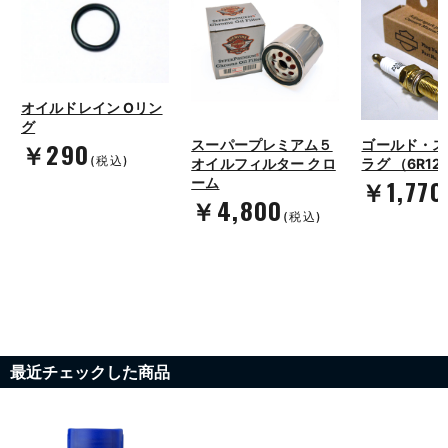
オイルドレイン Oリン
グ
￥290
スーパープレミアム５
ゴールド・ス
(税込)
オイルフィルター クロ
ラグ （6R12
￥1,770
ーム
￥4,800
(税込)
最近チェックした商品