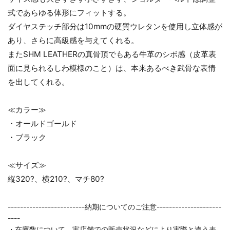
式であらゆる体形にフィットする。
ダイヤステッチ部分は10mmの硬質ウレタンを使用し立体感が
あり、さらに高級感を与えてくれる。
お買い物を続ける
カートへ進む
またSHM LEATHERの真骨頂でもある牛革のシボ感（皮革表
面に見られるしわ模様のこと）は、本来あるべき武骨な表情
を出してくれる。
≪カラー≫
・オールドゴールド
・ブラック
≪サイズ≫
縦320?、横210?、マチ80?
-------------------------納期についてのご注意---------------------
----
・在庫数について、実店舗での販売状況などにより実際と違う表