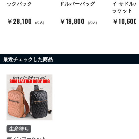
ックパック
ドルバーバッグ
イ サドルバ
ラケット
￥28,100
￥19,800
￥10,60
(税込)
(税込)
最近チェックした商品
生産待ち
ディンマーケット