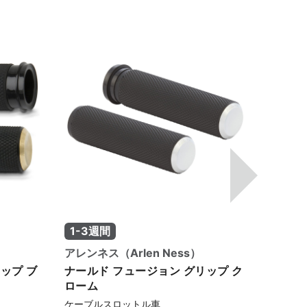
1-3週間
1-3
アレンネス（Arlen Ness）
アレンネ
ップ ブ
ナールド フュージョン グリップ ク
ナール
ローム
ラック
ケーブルスロットル車
ケーブ