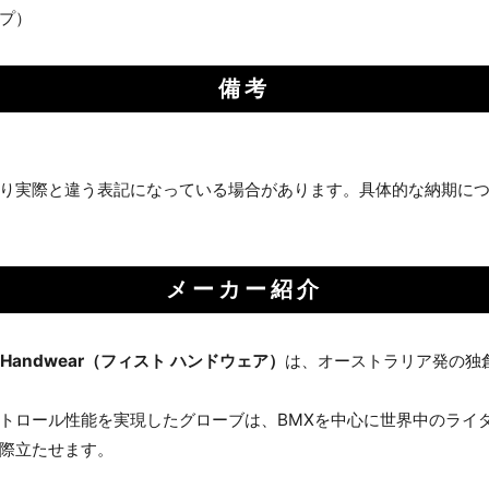
プ）
備考
り実際と違う表記になっている場合があります。具体的な納期に
メーカー紹介
st Handwear（フィスト ハンドウェア）
は、オーストラリア発の独
お買い物を続ける
カートへ進む
トロール性能を実現したグローブは、BMXを中心に世界中のライ
際立たせます。