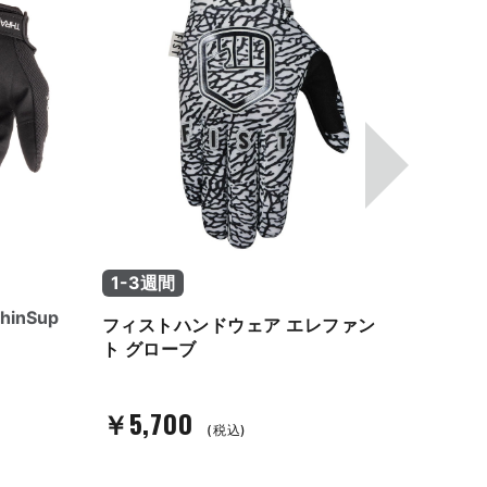
1-3週間
1-3
inSup
フィストハンドウェア エレファン
フィス
ト グローブ
「グッ
￥5,700
￥5,
(税込)