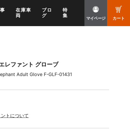
工事
在庫車
ブロ
特
両
グ
集
マイページ
カート
エレファント グローブ
phant Adult Glove F-GLF-01431
イントについて