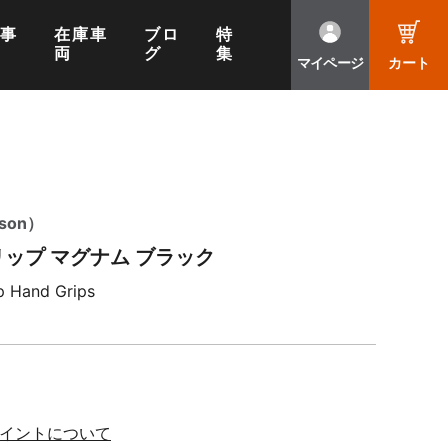
工事
在庫車
ブロ
特
両
グ
集
マイページ
カート
son）
ドグリップ マグナム ブラック
p Hand Grips
ポイントについて