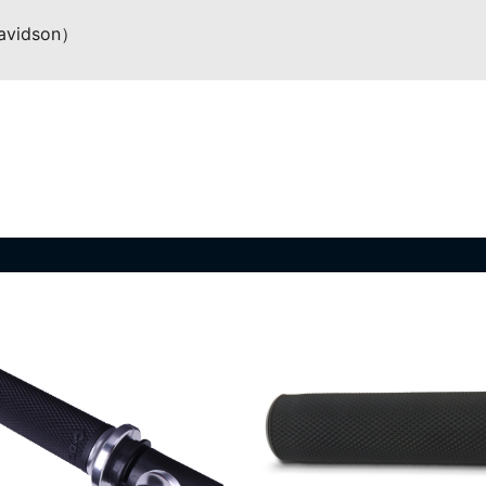
vidson）