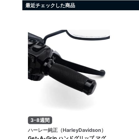
最近チェックした商品
3-8週間
ハーレー純正（HarleyDavidson）
Get-A-Grip ハンドグリップ マグ