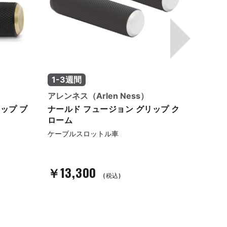
1-3週間
1-3
アレンネス（Arlen Ness）
アレンネ
ップ ブ
ナールド フュージョン グリップ ク
ナール
ローム
ラック
ケーブルスロットル車
ケーブ
￥13,300
￥13
(税込)