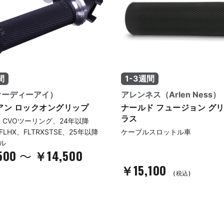
間
1-3週間
オーディーアイ）
アレンネス（Arlen Ness）
アン ロックオングリップ
ナールド フュージョン グリ
ラス
降 CVOツーリング、24年以降
、FLHX、FLTRXSTSE、25年以降
ケーブルスロットル車
ル
500
￥14,500
～
￥15,100
(税込)