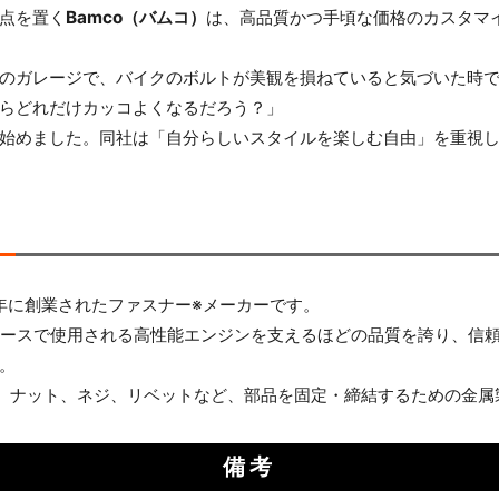
点を置く
Bamco（バムコ）
は、高品質かつ手頃な価格のカスタマ
お買い物を続ける
カートへ進む
のガレージで、バイクのボルトが美観を損ねていると気づいた時
らどれだけカッコよくなるだろう？」
始めました。同社は「自分らしいスタイルを楽しむ自由」を重視
8年に創業されたファスナー※メーカーです。
ップレースで使用される高性能エンジンを支えるほどの品質を誇り、
。
、ナット、ネジ、リベットなど、部品を固定・締結するための金属
備考