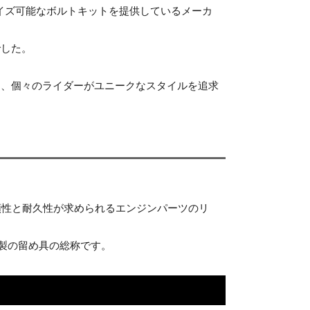
イズ可能なボルトキットを提供しているメーカ
でした。
し、個々のライダーがユニークなスタイルを追求
信頼性と耐久性が求められるエンジンパーツのリ
製の留め具の総称です。