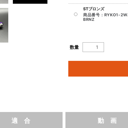
STブロンズ
商品番号：
RYKO1-2W
BRNZ
数量
適 合
動 画