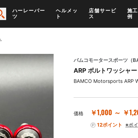
ハーレーパー
ヘルメッ
店舗サービ
施
ツ
ト
ス
例
チ
バムコモータースポーツ（BAMC
ARP ボルトワッシャー 
BAMCO Motorsports ARP Wa
￥1,000 ～ ￥1,2
価格
12ポイント
※ポ