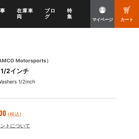
工事
在庫車
ブロ
特
両
グ
集
マイページ
カート
O Motorsports）
1/2インチ
shers 1/2inch
00
(税込)
イントについて