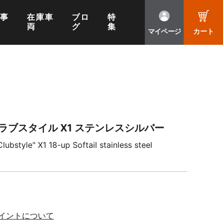
工事
在庫車
ブロ
特
両
グ
集
マイページ
カート
）
ラブスタイル X1 ステンレスシルバー
ubstyle" X1 18-up Softail stainless steel
ポイントについて