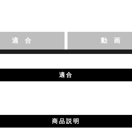
適 合
動 画
適合
商品説明