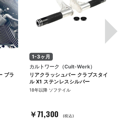
1-3ヶ月
在庫
カルトワーク（Cult-Werk）
パインバ
 ブラ
リアクラッシュバー クラブスタイ
M8ソ
ル X1 ステンレスシルバー
ブラッ
18年以降 ソフテイル
22-24年
24年 FX
￥67,
￥71,300
(税込)
(税込)