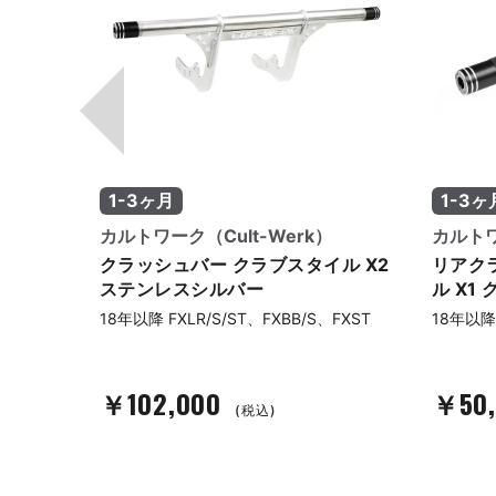
1-3ヶ月
1-3ヶ
カルトワーク（Cult-Werk）
カルトワ
ル X2
クラッシュバー クラブスタイル X2
リアク
ステンレスシルバー
ル X1
FXST
18年以降 FXLR/S/ST、FXBB/S、FXST
18年以
￥102,000
￥50
(税込)