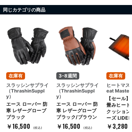
同じカテゴリの商品
在庫有
3-8週間
在庫有
お買い物を続ける
カートへ進む
スラッシンサプライ
スラッシンサプライ
ヒートマス
（ThrashinSuppl
（ThrashinSuppl
eat Maste
y）
y）
【セール】5
エース ローパー 防
エース ローパー 防
畳みヒート
寒 レザーグローブ
寒 レザーグローブ
クッション 
ブラック
ブラック/ブラウン
ーズ LIDEF
￥16,500
￥16,500
￥3,280
(税込)
(税込)