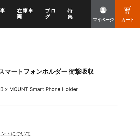
工事
在庫車
ブロ
特
両
グ
集
マイページ
カート
 スマートフォンホルダー 衝撃吸収
AB x MOUNT Smart Phone Holder
イントについて