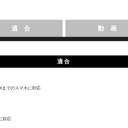
適 合
動 画
適合
0mmまでのスマホに対応
ーに対応