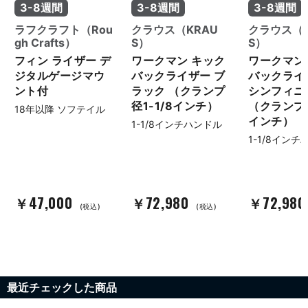
3-8週間
3-8週間
3-8週間
ラフクラフト（Rou
クラウス（KRAU
クラウス（K
gh Crafts）
S）
S）
フィン ライザー デ
ワークマン キック
ワークマン
ジタルゲージマウ
バックライザー ブ
バックライ
ント付
ラック （クランプ
シンフィニ
径1-1/8インチ）
（クランプ径
18年以降 ソフテイル
インチ）
1-1/8インチハンドル
1-1/8イン
￥47,000
￥72,980
￥72,980
(税込)
(税込)
最近チェックした商品