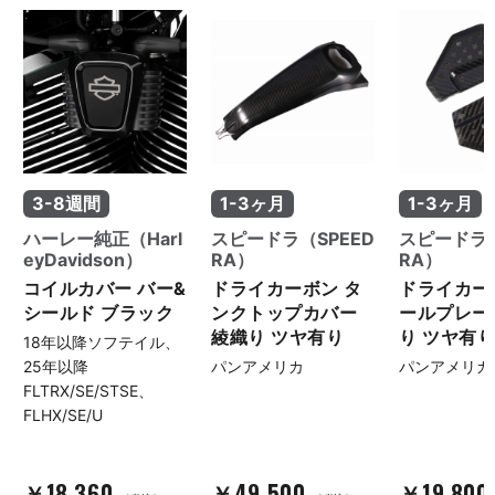
3-8週間
1-3ヶ月
1-3ヶ月
ハーレー純正（Harl
スピードラ（SPEED
スピードラ（
eyDavidson）
RA）
RA）
コイルカバー バー&
ドライカーボン タ
ドライカー
シールド ブラック
ンクトップカバー
ールプレー
綾織り ツヤ有り
り ツヤ有
18年以降ソフテイル、
25年以降
パンアメリカ
パンアメリカ
FLTRX/SE/STSE、
FLHX/SE/U
￥18,360
￥49,500
￥19,800