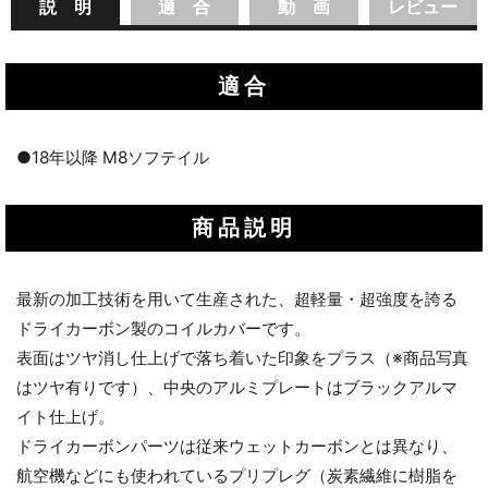
説 明
適 合
動 画
レビュー
適合
●18年以降 M8ソフテイル
商品説明
最新の加工技術を用いて生産された、超軽量・超強度を誇る
ドライカーボン製のコイルカバーです。
表面はツヤ消し仕上げで落ち着いた印象をプラス（※商品写真
はツヤ有りです）、中央のアルミプレートはブラックアルマ
イト仕上げ。
ドライカーボンパーツは従来ウェットカーボンとは異なり、
航空機などにも使われているプリプレグ（炭素繊維に樹脂を