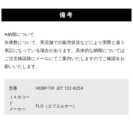
備考
※納期について
在庫数について、実店舗での販売状況などにより実際と違う
表記になっている場合があります。具体的な納期については
ご注文確認後にメールにてご案内いたしますのでご確認をお
願いいたします。
型番
HDBP-TIP JET 122-8254
ＪＡＮコー
ド
FLO（エフエルオー）
お買い物を続ける
カートへ進む
メーカー