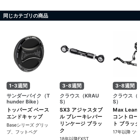
同じカテゴリの商品
1-3週間
3-8週間
3-8週間
サンダーバイク（T
クラウス（KRAU
クラウス（K
hunder Bike）
S）
S）
トッパーズ ベース
SX3 アジャスタブ
Max Lea
エンドキャップ
ル ブレーキレバー
コントロー
リンケージ ブラッ
ト ブラッ
Baseシリーズ グリッ
ク
プ、フットペグ
17年以降 ツ
18年以降FXST、