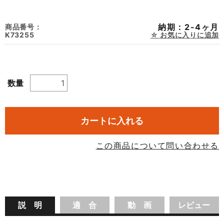
納期：2-4ヶ月
商品番号：
K73255
お気に入りに追加
数量
カートに入れる
この商品について問い合わせる
説 明
適 合
動 画
レビュー