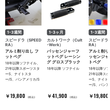
1-3週間
1-3ヶ月
1-3週間
スピードラ（SPEED
カルトワーク（Cult
スピードラ（
RA）
-Werk）
RA）
アルミ削り出し フ
パッセンジャーフ
アルミ削り
ットペグ
ットペグ レーシン
ッセンジャ
グ グロスブラック
トペグ
18年以降ソフテイル、
21年以降スポーツスタ
18年以降 ソフテイル
18年以降ソ
ーS、ナイトスタ
21年以降ス
ー/S、パンアメリカ/S
ーS、ナイト
ー/S、パンア
￥19,800
￥41,900
￥19,800
(税込)
(税込)