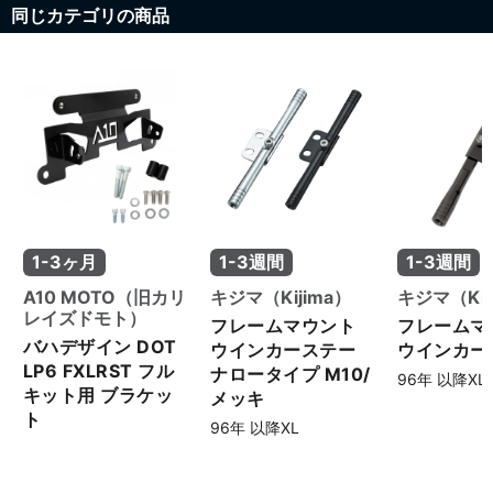
同じカテゴリの商品
1-3ヶ月
1-3週間
1-3週間
A10 MOTO（旧カリ
キジマ（Kijima）
キジマ（Kij
レイズドモト）
フレームマウント
フレームマ
バハデザイン DOT
ウインカーステー
ウインカー
LP6 FXLRST フル
ナロータイプ M10/
96年 以降XL
キット用 ブラケッ
メッキ
ト
96年 以降XL