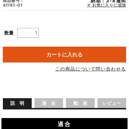
納期：3-8週間
商品番号：
41161-01
お気に入りに追加
数量
カートに入れる
この商品について問い合わせる
説 明
適 合
動 画
レビュー
適合