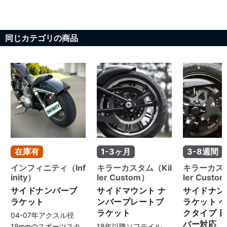
同じカテゴリの商品
在庫有
1-3ヶ月
3-8週間
インフィニティ（Inf
キラーカスタム（Kil
キラーカスタ
inity）
ler Custom）
ler Custo
サイドナンバーブ
サイドマウント ナ
サイドナン
ラケット
ンバープレートブ
ラケット 
ラケット
クタイプ 
04-07年アクスル径
バー対応
19mmのスポーツスタ
18年以降ソフテイル