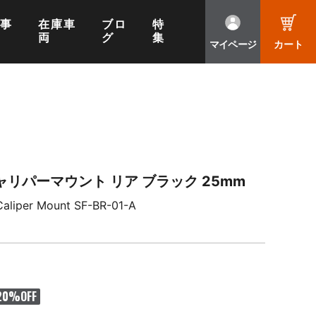
工事
在庫車
ブロ
特
両
グ
集
マイページ
カート
リパーマウント リア ブラック 25mm
 Caliper Mount SF-BR-01-A
20
%OFF