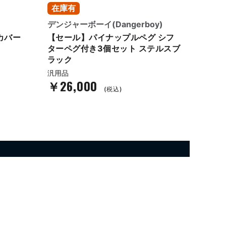
在庫有
在庫
）
デンジャーボーイ(Dangerboy)
クラウ
カバー
【セール】パイナップルペグ シフ
【セー
ターペグ付き3個セット ステルスブ
ントフ
ラック
フロント
汎用品
￥26,000
￥14
(税込)