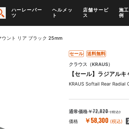
ハーレーパー
ヘルメッ
店舗サービ
施
ツ
ト
ス
例
ント リア ブラック 25mm
セール
送料無料
クラウス（KRAUS）
【セール】ラジアルキャ
KRAUS Softail Rear Radial
￥72,820
通常価格
(税込)
￥58,300
価格
(税込)