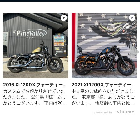
2016 XL1200X フォーティーエ
2021 XL1200X フォーティーエ
イト
イト
カスタムでお預かりさせていた
中古車のご成約をいただきまし
だきました。 愛知県 U様、あり
た。 東京都 H様、ありがとうご
がとうございます。 車両は2016
ざいます。 他店舗の車両と比較
年 XL1200X フォーティーエイ
しながらじっくりとご検討され
powered by
ト。「よりスタイリッシュに仕
ていましたが、「理想に近いカ
上げたい」とのご要望から、ウ
スタム内容だった」との理由
ィンカーを前後全てケラーマン
で、最終的にこの一台をお選び
製に交換いたしました。 ケラー
いただきました。予算オーバー
マンはドイツ発祥のバイク用ラ
にもかかわらずお決めいただい