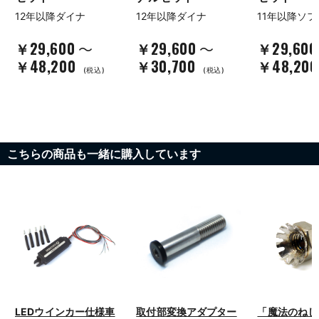
12年以降ダイナ
12年以降ダイナ
11年以降ソ
￥29,600
￥29,600
￥29,600
～
～
￥48,200
￥30,700
￥48,200
(税込)
(税込)
こちらの商品も一緒に購入しています
LEDウインカー仕様車
取付部変換アダプター
「魔法のねじ