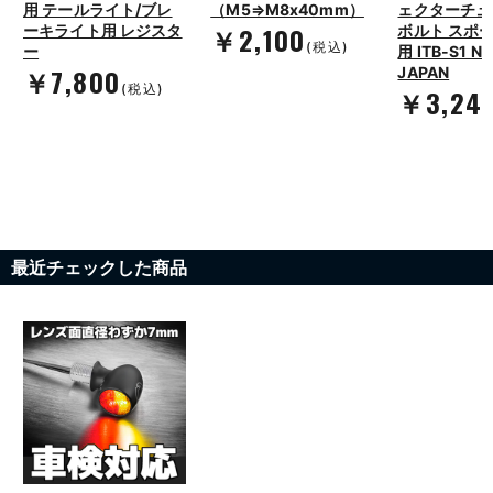
用 テールライト/ブレ
（M5⇒M8x40mm）
ェクターチュ
￥2,100
ーキライト用 レジスタ
ボルト スポ
(税込)
ー
用 ITB-S1 N
￥7,800
JAPAN
(税込)
￥3,24
最近チェックした商品