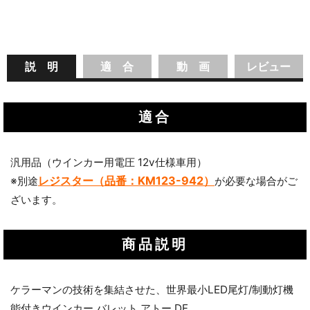
説 明
適 合
動 画
レビュー
適合
汎用品（ウインカー用電圧 12v仕様車用）
レジスター（品番：KM123-942）
※別途
が必要な場合がご
ざいます。
商品説明
ケラーマンの技術を集結させた、世界最小LED尾灯/制動灯機
能付きウインカー バレット アトー DF。