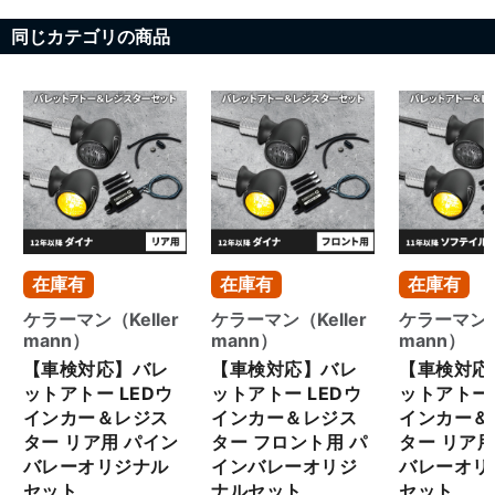
イティングブランドで、超小型
たお気持ちに、心より感謝いた
同じカテゴリの商品
ながら非常に高い視認性を持つ
します。 ブラックアウトされた
LEDウィンカーが特徴です。純
ボディに、王道のフォーティー
正の大きなウィンカーと比べて
エイトらしい迫力を残したカス
スリムでコンパクトなデザイン
タム構成。街乗りにもツーリン
は、車体のシルエットをすっき
グにも映える仕上がりで、まさ
りと引き立て、フォーティーエ
に乗るたびに所有感を満たす一
イトのシンプルでクールなスタ
台となっています。 ご納車前に
イリングをさらに際立たせま
はしっかりと納車整備を実施
す。もちろん全て車検対応品で
し、安心してお乗りいただける
の施工です。 見た目の印象を大
状態に仕上げてまいります。 フ
きく変えたい方に、ウィンカー
ォーティーエイトの中古車・カ
交換はコストパフォーマンスの
スタム車両は、ぜひパインバレ
在庫有
在庫有
在庫有
高いカスタムのひとつです。ぜ
ーにお任せください。
ひパインバレーにご相談くださ
No.139894
ケラーマン（Keller
ケラーマン（Keller
ケラーマン（K
い。 XL1200X フォーティーエイ
mann）
mann）
mann）
トのカスタムは、ぜひパインバ
【車検対応】バレ
【車検対応】バレ
【車検対応
レーにお任せください。
ットアトー LEDウ
ットアトー LEDウ
ットアトー 
No.144311
インカー＆レジス
インカー＆レジス
インカー＆
ター リア用 パイン
ター フロント用 パ
ター リア用
バレーオリジナル
インバレーオリジ
バレーオリ
セット
ナルセット
セット