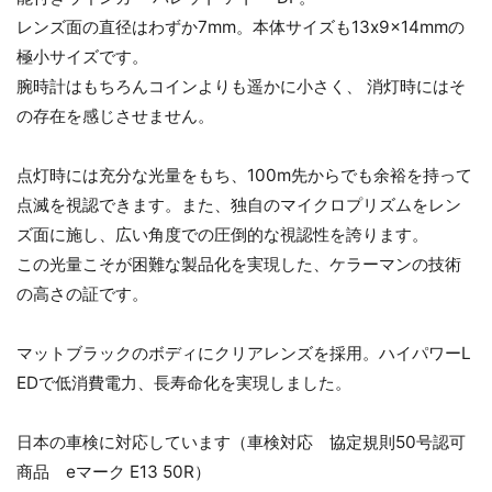
レンズ面の直径はわずか7mm。本体サイズも13x9x14mmの
極小サイズです。
腕時計はもちろんコインよりも遥かに小さく、 消灯時にはそ
の存在を感じさせません。
点灯時には充分な光量をもち、100m先からでも余裕を持って
点滅を視認できます。また、独自のマイクロプリズムをレン
ズ面に施し、広い角度での圧倒的な視認性を誇ります。
この光量こそが困難な製品化を実現した、ケラーマンの技術
の高さの証です。
マットブラックのボディにクリアレンズを採用。ハイパワーL
EDで低消費電力、長寿命化を実現しました。
日本の車検に対応しています（車検対応 協定規則50号認可
商品 eマーク E13 50R）