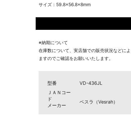
サイズ：59.8×56.8×8mm
※納期について
在庫数について、実店舗での販売状況などによ
ますのでご確認をお願いいたします。
型番
VD-436JL
ＪＡＮコー
ド
ベスラ（Vesrah）
メーカー