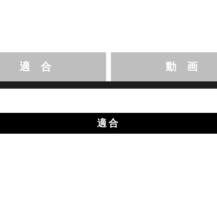
適 合
動 画
適合