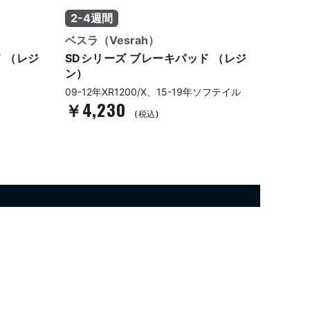
2-4週間
2-4
ベスラ（Vesrah）
ベスラ（
 （レジ
SDシリーズ ブレーキパッド （レジ
SDシ
ン）
ン）
09-12年XR1200/X、15-19年ソフテイル
04-1
￥4,230
￥7,
(税込)