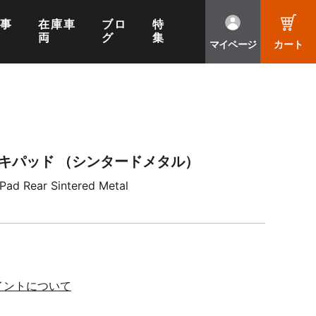
工事
在庫車
ブロ
特
両
グ
集
マイページ
カート
レーキパッド （シンタードメタル）
Pad Rear Sintered Metal
イントについて