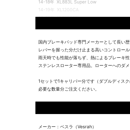
14-18年 XL883L Super Low
14-19年 XL1200CA
14-19年 XL1200CB
14-19年 XL1200CP
14-21年 XL883N Iron
14-21年 XL1200C Custom
国内ブレーキパッド専門メーカーとして長い歴
14-21年 XL1200T Super Low
レバーを握った分だけ止まる高いコントロール
14-21年 XL1200X Forty Eight
雨天時でも性能が落ちず、熱によるブレーキ性
14-21年 XL1200XS Forty Eight
ステンレスローター専用品。ローターへのダメ
16-19年 XL883 Iron
16-21年 XL1200CX Roadster
1セットで1キャリパー分です（ダブルディスク
18-21年 XL1200NS Iron 1200
必要な数量分ご注文ください。
21-22年 XL883 Iron
21-22年 XL1200 Iron
メーカー：ベスラ（Vesrah）