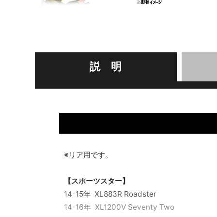
説 明
※リア用です。
【スポーツスター】
14-15年 XL883R Roadster
14-16年 XL1200V Seventy Two