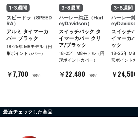
1-3週間
3-8週間
3-8週間
スピードラ（SPEED
ハーレー純正（Harl
ハーレー純正
RA）
eyDavidson）
eyDavids
アルミ タイマーカ
スイッチバック タ
スイッチバ
バー ブラック
イマーカバー クリ
イマーカバ
ア/ブラック
ック
18-25年 M8モデル（円
形ポイントカバー）
18-25年 M8モデル（円
18-25年 M
形ポイントカバー）
形ポイントカ
￥7,700
￥22,480
￥24,50
(税込)
(税込)
最近チェックした商品