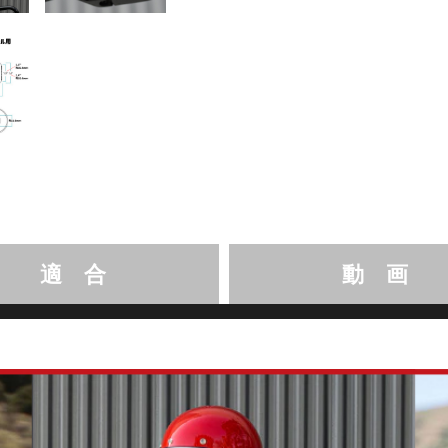
適 合
動 画