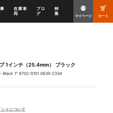
工事
在庫車
ブロ
特
両
グ
集
マイページ
カート
プ 1インチ（25.4mm） ブラック
s - Black 1" 6702-0101 0630-2334
イントについて