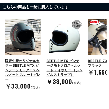
こちらの商品も一緒に購入しています
限定生産オリジナルカ
BEETLE MTX ビンテ
BEETLE '7
ラー BEETLE MTX ビ
ージモトクロスヘルメ
ブラック
￥1,650
ンテージモトクロスヘ
ット アイボリー （シン
ルメット スレートグレ
グルストラップ）
￥33,000
ー
(税込)
￥33,000
(税込)