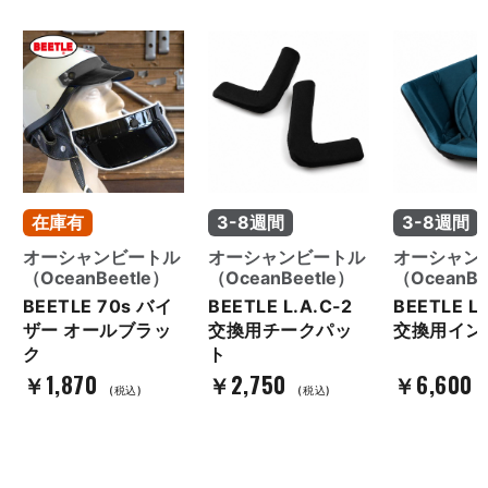
在庫有
3-8週間
3-8週間
オーシャンビートル
オーシャンビートル
オーシャン
お買い物を続ける
カートへ進む
（OceanBeetle）
（OceanBeetle）
（OceanBe
BEETLE 70s バイ
BEETLE L.A.C-2
BEETLE L.
ザー オールブラッ
交換用チークパッ
交換用イン
ク
ト
￥1,870
￥2,750
￥6,600
(税込)
(税込)