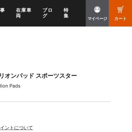
工事
在庫車
ブロ
特
両
グ
集
マイページ
カート
リオンパッド スポーツスター
lion Pads
ポイントについて