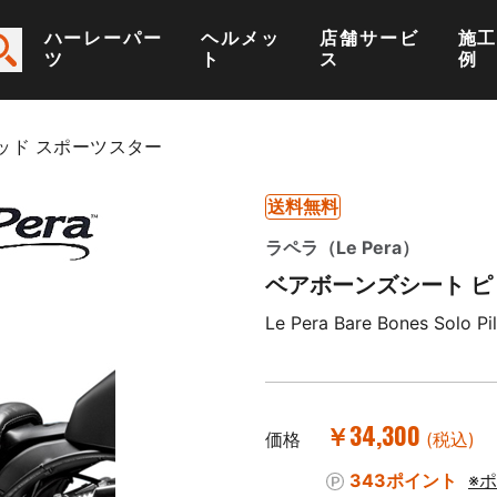
ハーレーパー
ヘルメッ
店舗サービ
施
ツ
ト
ス
例
ッド スポーツスター
送料無料
ラペラ（Le Pera）
ベアボーンズシート ピ
Le Pera Bare Bones Solo Pil
￥34,300
価格
(税込)
343ポイント
※