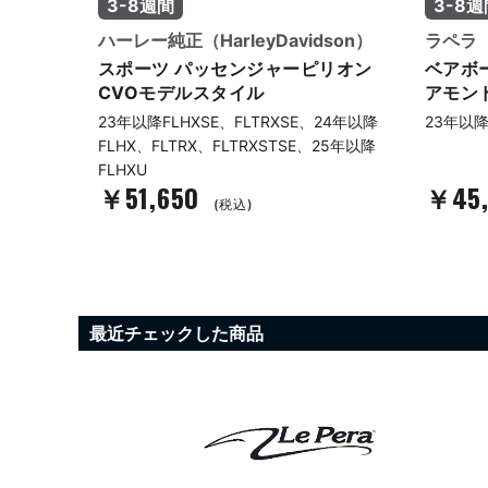
3-8週間
3-8週
ハーレー純正（HarleyDavidson）
ラペラ（L
リオン
スポーツ パッセンジャーピリオン
ベアボ
CVOモデルスタイル
アモン
24年以降
23年以降FLHXSE、FLTRXSE、24年以降
23年以降F
25年以降
FLHX、FLTRX、FLTRXSTSE、25年以降
FLHXU
￥51,650
￥45
(税込)
最近チェックした商品