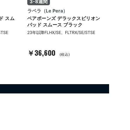
3-8週間
3-8
ラペラ（Le Pera）
キラーカ
ド スム
ベアボーンズ デラックスピリオン
プレデ
パッド スムース ブラック
21年以降
STSE
23年以降FLHX/SE、FLTRX/SE/STSE
￥36,600
￥44
(税込)