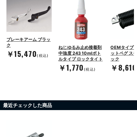
ブレーキアーム ブラッ
ク
ねじゆるみ止め接着剤
OEMタイプ 
￥15,470
中強度 243 10mlボト
ットペグ スモ
(税込)
ルタイプ ロックタイト
ック
￥1,770
￥8,610
(税込)
最近チェックした商品