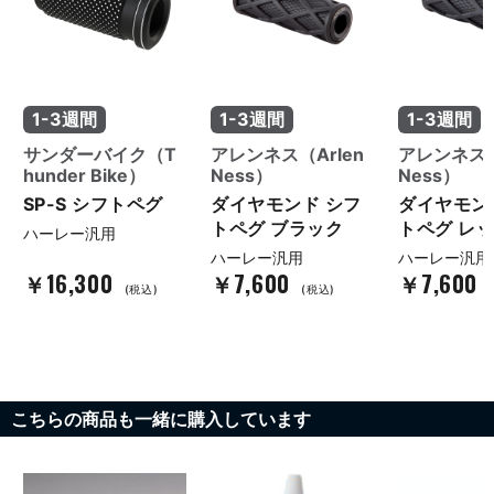
1-3週間
1-3週間
1-3週間
サンダーバイク（T
アレンネス（Arlen
アレンネス（
hunder Bike）
Ness）
Ness）
SP-S シフトペグ
ダイヤモンド シフ
ダイヤモン
トペグ ブラック
トペグ レ
ハーレー汎用
ハーレー汎用
ハーレー汎用
￥16,300
￥7,600
￥7,600
(税込)
(税込)
こちらの商品も一緒に購入しています