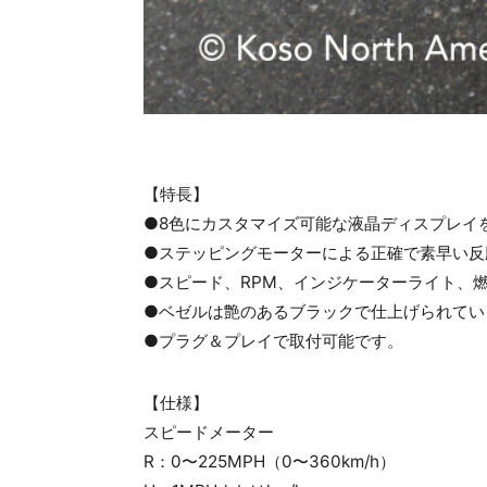
【特長】
●8色にカスタマイズ可能な液晶ディスプレイを
●ステッピングモーターによる正確で素早い反
●スピード、RPM、インジケーターライト、
●ベゼルは艶のあるブラックで仕上げられてい
●プラグ＆プレイで取付可能です。
【仕様】
スピードメーター
R：0〜225MPH（0〜360km/h）