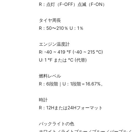
R：点灯（F-OFF）点滅（F-ON）
タイヤ周長
R：50〜210％ U：1％
エンジン温度計
R: -40 ~ 419 °F (-40 ~ 215 °C)
U: 1 °F または °C (代替)
燃料レベル
R：6段階｜U：1段階＝16.67%。
時計
R：12Hまたは24Hフォーマット
バックライトの色
ホワイト／ライトブルー／ブルー／パープル／