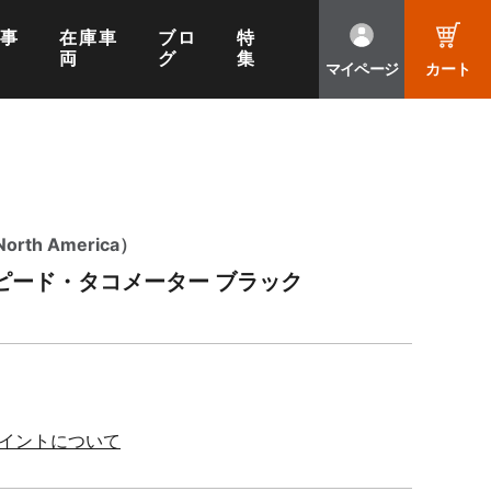
工事
在庫車
ブロ
特
両
グ
集
マイページ
カート
th America）
ピード・タコメーター ブラック
ポイントについて