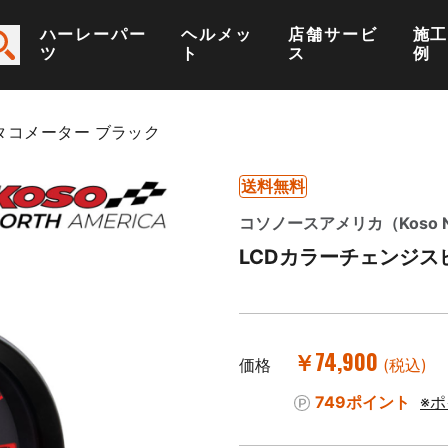
ハーレーパー
ヘルメッ
店舗サービ
施
ツ
ト
ス
例
タコメーター ブラック
送料無料
コソノースアメリカ（Koso Nor
LCDカラーチェンジス
￥74,900
価格
(税込)
749ポイント
※