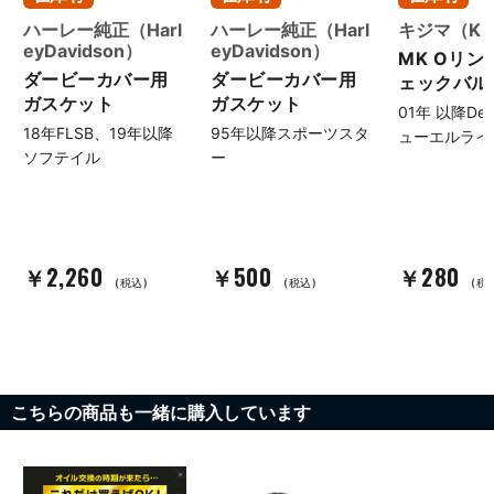
ハーレー純正（Harl
ハーレー純正（Harl
キジマ（Kij
eyDavidson）
eyDavidson）
MK Oリング
ダービーカバー用
ダービーカバー用
ェックバルブ
ガスケット
ガスケット
01年 以降Delp
18年FLSB、19年以降
95年以降スポーツスタ
ューエルライ
ソフテイル
ー
￥2,260
￥500
￥280
(税込)
(税込)
(税
こちらの商品も一緒に購入しています