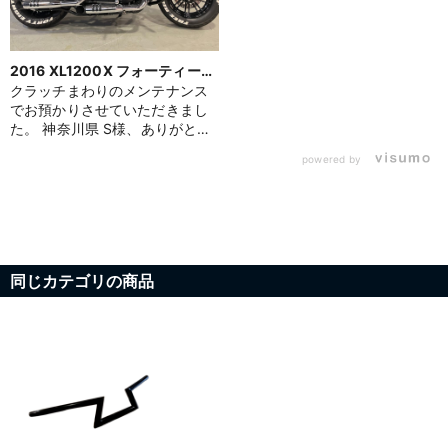
2016 XL1200X フォーティーエ
イト
クラッチまわりのメンテナンス
でお預かりさせていただきまし
お買い物を続ける
カートへ進む
た。 神奈川県 S様、ありがとう
ございます。 今回はクラッチ盤
powered by
の交換を中心に、プライマリー
ガスケットやシールもあわせて
リフレッシュ。 オイルにはパイ
ンバレーオリジナルのプラチ
ナ・プライマリーオイルを使用
し、繊細な駆動部分をしっかり
同じカテゴリの商品
支えています。 クラッチの操作
感やつながりがスムーズにな
り、走り出しの安心感もグッと
高まる仕上がりとなっていま
す。 フォーティーエイトのクラ
ッチメンテナンスは、ぜひパイ
ンバレーにお任せください。
No.129851