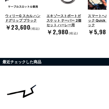
ウィリーG スカル ハン
エキゾーストポートガ
スマートヘル
ドグリップ ブラック
スケット テーパー 2個
ック Quick 
￥23,600
セット ハーレー用
ック
(税込)
￥2,980
￥5,98
(税込)
最近チェックした商品