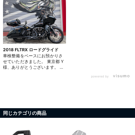
お買い物を続ける
カートへ進む
2018 FLTRX ロードグライド
車検整備をベースにお預かりさ
せていただきました。 東京都 Y
様、ありがとうございます。 今
回はフルエキゾースト仕様に対
powered by
応した改善調整を含め、法定点
検から各種法定費用の手続きま
でを一括で実施。 あわせてエン
ジン・プライマリー・ミッショ
ンの各オイルをプラチナオイル
で交換し、オイルフィルターの
同じカテゴリの商品
交換・洗浄も実施。 ツーリング
モデルらしい重厚な走りを内部
からもしっかり支える内容とな
っています。 カスタム済みのロ