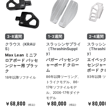
ードグライドの車検整備は、ぜ
ひパインバレーにお任せくださ
い。 No.133881
3-8週間
1-3週間
2-4週間
クラウス（KRAU
スラッシンサプライ
スラッシン
S）
（ThrashinSuppl
（Thrashin
y）
y）
Max Lean ミニフ
バガー パッセンジ
エイペック
ロアボード パッセ
ャーボード クロー
センジャー
ンジャー用 ブラッ
ム
ボード ク
ク
86年以降ツーリング、
93年以降 ツ
18年以降ソフテイル
トライクモデル、86-
17年ソフテイルモデ
ル、2006-17年ダイナ
モデル
￥68,800
￥80,000
￥80,00
(税込)
(税込)