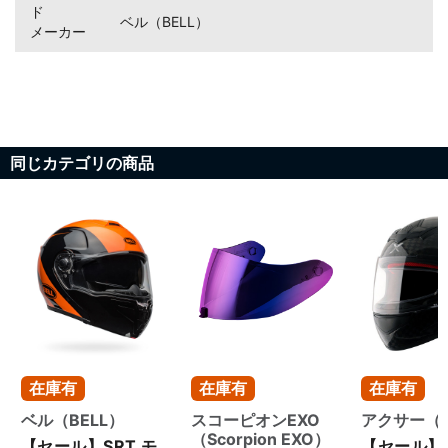
ド
ベル（BELL）
メーカー
同じカテゴリの商品
在庫有
在庫有
在庫有
ベル（BELL）
スコーピオンEXO
アクサー（A
（Scorpion EXO）
【セール】SRT モ
【セール】