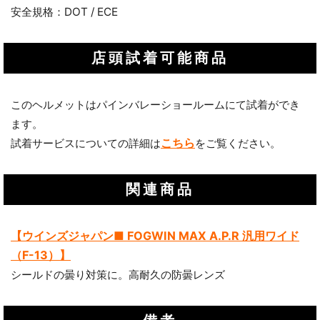
安全規格：DOT / ECE
店頭試着可能商品
このヘルメットはパインバレーショールームにて試着ができ
ます。
こちら
試着サービスについての詳細は
をご覧ください。
関連商品
【ウインズジャパン■ FOGWIN MAX A.P.R 汎用ワイド
（F-13）】
シールドの曇り対策に。高耐久の防曇レンズ
お買い物を続ける
カートへ進む