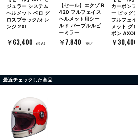
【セール】エクゾ R
ジュラー システム
カーボンフ
420 フルフェイス
ヘルメット ベロ グ
ー ビッグ
ヘルメット用シー
ロスブラック/オレ
フルフェイ
ルド パープルルビ
ンジ 2XL
メット グ
ーミラー
ボン AXOR
￥63,400
￥7,840
￥30,400
(税込)
(税込)
最近チェックした商品