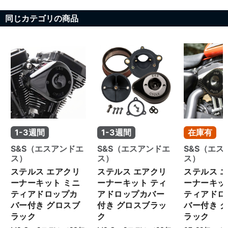
同じカテゴリの商品
1-3週間
1-3週間
在庫有
S&S（エスアンドエ
S&S（エスアンドエ
S&S（エス
ス）
ス）
ス）
ステルス エアクリ
ステルス エアクリ
ステルス 
ーナーキット ミニ
ーナーキット ティ
ーナーキッ
ティアドロップカ
アドロップカバー
ティアドロ
バー付き グロスブ
付き グロスブラッ
バー付き 
ラック
ク
ラック