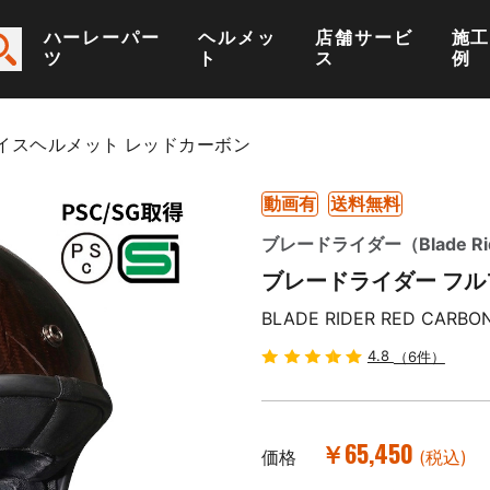
ハーレーパー
ヘルメッ
店舗サービ
施
ツ
ト
ス
例
イスヘルメット レッドカーボン
動画有
送料無料
ブレードライダー（Blade Ri
ブレードライダー フル
BLADE RIDER RED CARBON 
4.8
（6件）
￥65,450
価格
(税込)