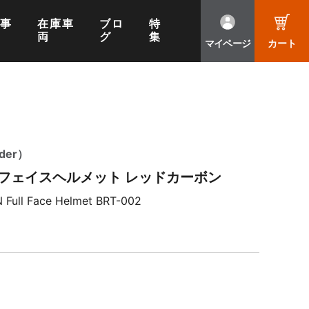
工事
在庫車
ブロ
特
両
グ
集
マイページ
カート
der）
フェイスヘルメット レッドカーボン
Full Face Helmet BRT-002