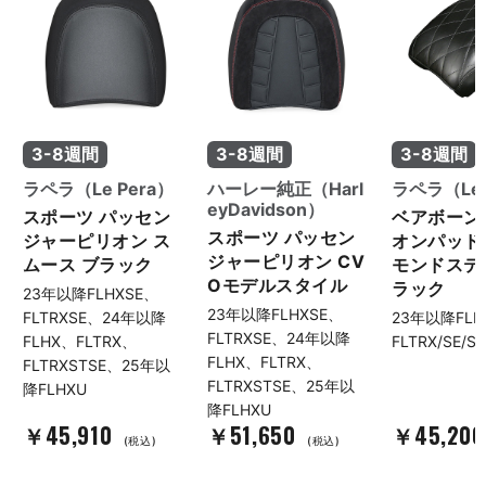
3-8週間
3-8週間
3-8週間
ラペラ（Le Pera）
ハーレー純正（Harl
ラペラ（Le 
eyDavidson）
スポーツ パッセン
ベアボーン
スポーツ パッセン
ジャーピリオン ス
オンパッド
ジャーピリオン CV
ムース ブラック
モンドステ
Oモデルスタイル
ラック
23年以降FLHXSE、
23年以降FLHXSE、
FLTRXSE、24年以降
23年以降FLH
FLTRXSE、24年以降
FLHX、FLTRX、
FLTRX/SE/S
FLHX、FLTRX、
FLTRXSTSE、25年以
FLTRXSTSE、25年以
降FLHXU
降FLHXU
￥45,910
￥51,650
￥45,20
(税込)
(税込)