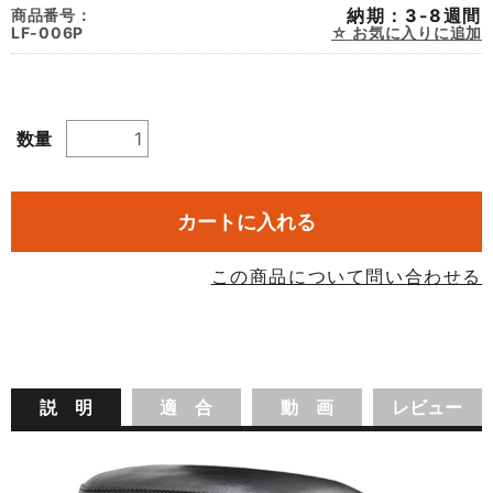
納期：3-8週間
商品番号：
LF-006P
お気に入りに追加
数量
カートに入れる
この商品について問い合わせる
説 明
適 合
動 画
レビュー