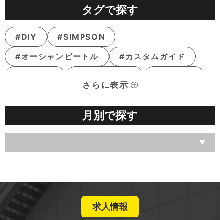
タグで探す
#DIY
#SIMPSON
#オーシャンビートル
#カスタムガイド
#カム交換
#キャンペーン
#クラウス
さらに表示
#ケラーマン
#サービス案内
#シート
月別で探す
#シリーズ
#スラッシンサプライ
#セール
#タイヤ
#チューニング
#ツインカム
#トラブルシューティング
#パインバレー横浜
#ブレードライダー
#マフラー交換
#ミルウォーキーエイト
求人情報
#メーカー紹介
#ライディング