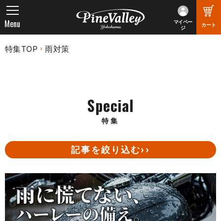
Menu
マイペー
カート
ジ
特集TOP
雨対策
Special
特集
記事を絞り込む››