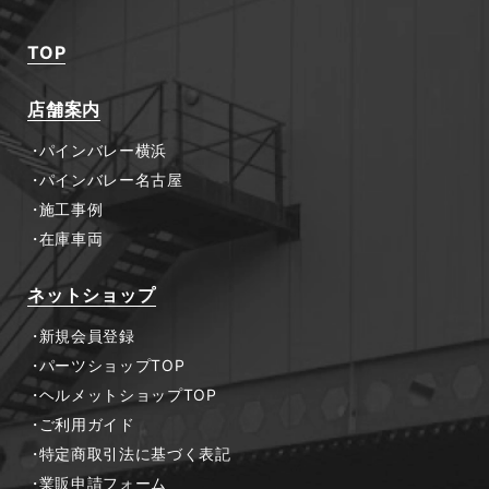
#ランキング
#冬
#冬対策
TOP
#出張イベント
#初心者向け
#商品紹介
店舗案内
#塗装
#店頭イベント
#終了
#防寒
パインバレー横浜
#雨対策
#電熱ウエア
パインバレー名古屋
施工事例
在庫車両
ネットショップ
新規会員登録
パーツショップTOP
ヘルメットショップTOP
ご利用ガイド
特定商取引法に基づく表記
業販申請フォーム