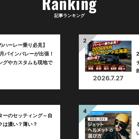
Ranking
記事ランキング
のハーレー乗り必見】
年9月パインバレーが出張！
ングやカスタムも現地で
。
2026.7.27
ターのセッティング～自
クは濃い？薄い？