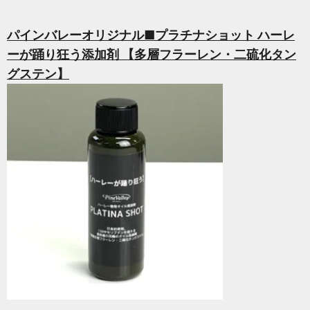
パインバレーオリジナル■プラチナショット ハーレ
ーが踊り狂う添加剤 【多層フラーレン・二硫化タン
グステン】