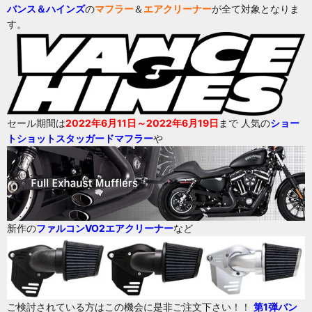
バンス＆ハインズ
の
マフラー
＆
エアクリーナー
が全て対象となりま
す。
セール期間は
2022年6月11日～2022年6月19日
まで 人気の
ショー
トショットスタッガードマフラー
や
新作の
ファルコンVO2エアクリーナー
など
ご検討されている方はこの機会に是非ご注文下さい！！
第1弾バン