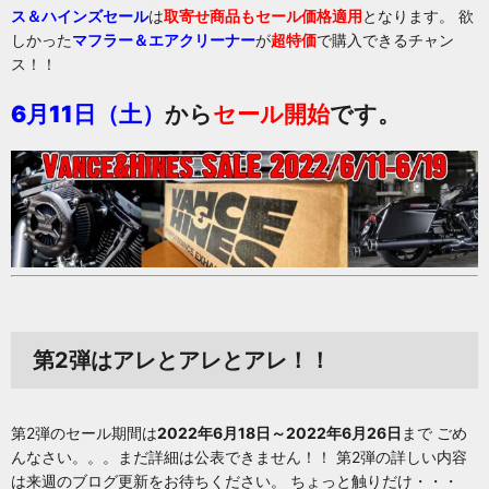
ス＆ハインズセール
は
取寄せ商品もセール価格適用
となります。 欲
しかった
マフラー＆エアクリーナー
が
超特価
で購入できるチャン
ス！！
6月11日（土）
から
セール開始
です。
第2弾はアレとアレとアレ！！
第2弾のセール期間は
2022年6月18日～2022年6月26日
まで ごめ
んなさい。。。まだ詳細は公表できません！！ 第2弾の詳しい内容
は来週のブログ更新をお待ちください。 ちょっと触りだけ・・・