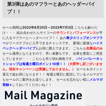
第3弾はあのマフラーとあのヘッダーパイ
プ！！
セール期間は
2022年6月25日～2022年7月3日
こちらも触りだ
け・・・ 組み合わせたらサイコーの
サウンド
と
パフォーマンス
が手
に入るマフラーとヘッダーパイプ！！ あの
希少スリップオンマフラ
ー
がリーズナブルに入手できるチャンスです。 夏場に最適な
ハイス
ペックヘッダーパイプ
もお得に購入できます。 こちらも
在庫品のみ
セール適用となりますので、早い者勝ちです。 在庫を豊富にご用意
していますが・・・こちらも売り切れ御免です。
パインバレーネッ
トショップは毎週土曜日ポイント10倍！！
（大変申し訳ございませ
ん。現在キャンペーンは実施しておりません。）
セール＆ポイント
還元で超お得になります！！ 毎週土曜日に配信しているメルマガで
もセールのご案内をお送りします。 セールを忘れない様に
メルマガ
登録↓
しておいてくださいね！！