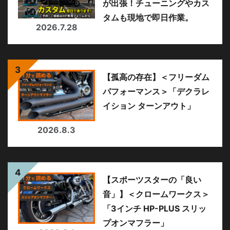
が出張！チューニングやカス
タムも現地で即日作業。
2026.7.28
【孤高の存在】＜フリーダム
パフォーマンス＞「デクラレ
イション ターンアウト」
2026.8.3
【スポーツスターの「良い
音」】＜クロームワークス＞
「3インチ HP-PLUS スリッ
プオンマフラー」