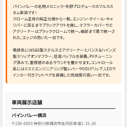
パインバレーの名物メカニック・矢野プロデュースのフルカス
タム車両です！
クローム主体の純正仕様から一転、エンジン・ホイール・キャ
リパーに至るまでブラックアウトを施し、マフラーカバーやエ
アクリーナーはブラッククロームで統一。細部まで黒で統一さ
れた、エッジの効いた一台です。
吸排気にはS&S製ステルスエアクリーナーとバンス＆ハインズ
製スリップオンマフラー、低音バッフルを装着。PVチューニン
グ済みで、重厚感のあるサウンドを響かせます。コントロール
系にはミスミエンジニアリング製レバーやODIグリップ、LEDウ
インカー付きフットペグを装備した完成度の高い一台です。
車両展示店舗
パインバレー横浜
〒236-0003 神奈川県横浜市金沢区幸浦1-15-26