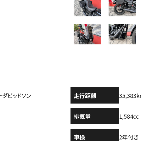
ーダビッドソン
走行距離
35,383
排気量
1,584cc
車検
2年付き