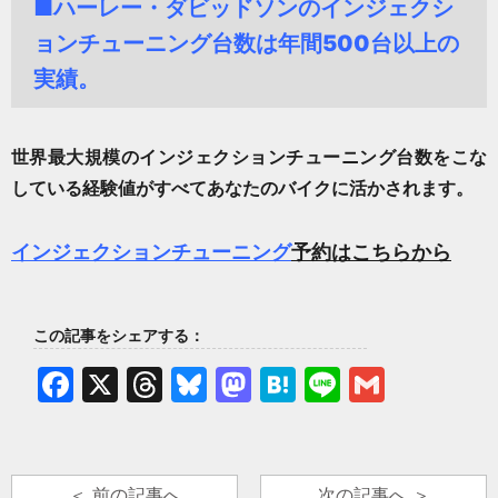
■
ハーレー・ダビッドソンのインジェクシ
ョンチューニング台数は年間500台以上の
実績。
世界最大規模の
インジェクションチューニング
台数をこな
している経験値がすべてあなたのバイクに活かされます。
インジェクションチューニング
予約はこちらから
この記事をシェアする：
Facebook
X
Threads
Bluesky
Mastodon
Hatena
Line
Gmail
＜ 前の記事へ
次の記事へ ＞